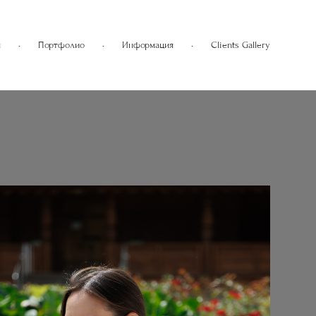
я
•
Портфолио
•
Информация
•
Clients Gallery