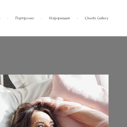
я
•
Портфолио
•
Информация
•
Clients Gallery